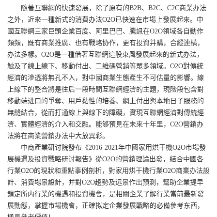
隨著互聯網的快速發展，除了原有的B2B、B2C、C2C商業办法
之外，近來一種新式的消費办法O2O已快速在市場上發展起來。中
國互聯網三家巨頭企業百度、阿里巴巴、騰訊在O2O領域各自動作
頻頻，既有商業推廣、也有戰略协作，更有投資并購，合縱連橫，
办法多樣。O2O是一種借著互聯網這股東風發展起來的新式办法，
触及了線上線下、移動付出、二維碼營銷等眾多領域。O2O對傳統
經濟的滲透將無孔不入，對中國商業生態產生不可估量的影響。線
上線下的整合將是往后一段時間互聯網經濟的主題，現階段包含對
移動端进口的爭奪、用戶黏性的培養、網上付出與本地日子服務的
無縫結合，從而打通線上與線下的障礙，實現互聯網經濟對傳統經
濟、實體經濟的介入和交融。能够預見在未來十年里，O2O營銷办
法將在商業營銷办法中大放異彩。
中商產業研讨院發布《2016-2021年中國家用烘干機O2O市場發
展機遇及投資戰略研讨報告》從O2O的營銷理論出發，結合中國各
行業O2O的現狀和重點事例剖析，對家用烘干機行業O2O商業办法設
計、消費場景設計，并對O2O趨勢及远景作出預測，幫助企業提早
鎖定所内行業的機遇和投資機會，是相關企業了解行業當前最新發
展動態，掌握市場機會，正確拟定企業發展戰略的必備參考东西，