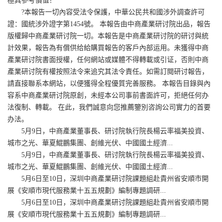
極具參考價值！
?本報告一切內容受法令保護，中華公民共和國涉外調查許可
證：國統涉外證字第1454號。 本報告由中商產業研讨院出品，報告
版權歸中商產業研讨院一切。本報告是中商產業研讨院的研讨與統
計效果，報告為有償供给給購買報告的客戶內部运用。未獲得中商
產業研讨院書面授權，任何網站或媒體不得轉載或引证，否則中商
產業研讨院有權按照法令来追究其法令責任。如需訂閱研讨報告，
請直接聯系本網站，以便獲得全程優質完善服務。 本報告目錄與內
容系中商產業研讨院原創，未經本公司事前書面許可，拒絕任何办
法復制、轉載。 在此，我們誠意向您推薦鑒別咨詢公司實力的首要
办法。
5月9日，中商產業董事長、研讨院執行院長楊云率福美投資、
城市之光、華夏鯤鵬集團、創維光伏、中國國土經濟...
5月9日，中商產業董事長、研讨院執行院長楊云率福美投資、
城市之光、華夏鯤鵬集團、創維光伏、中國國土經濟...
5月6日至10日，深圳中商產業研讨院課題組赴貴州省安順市開
展《安順市現代服務業十五五規劃》編制專題調研...
5月6日至10日，深圳中商產業研讨院課題組赴貴州省安順市開
展《安順市現代服務業十五五規劃》編制專題調研...