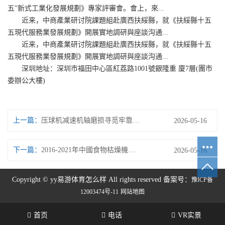
五”新式工業化發展規劃》專家評審會。會上，來...
近来，中商產業研讨院課題組赴廣西扶綏縣，就《扶綏縣十五
五現代服務業發展規劃》開展實地調研與座談沟通...
近来，中商產業研讨院課題組赴廣西扶綏縣，就《扶綏縣十五
五現代服務業發展規劃》開展實地調研與座談沟通...
深圳地址：深圳市福田中心區紅荔路1001號銀隆重 廈7層(團市
委辦公大樓)
上一篇：
压球机减速机轴磨损寻觅牢靠的修正办法！
2026-05-16
下一篇：
2016-2021年中國食物枯燥機市場远景及投資機會研讨報告
2026-05-16
Copyright © yy易游体育怎么样 All rights reserved 备案号：
豫ICP备
12003474号-11
网站地图
首页
电话
VR实景