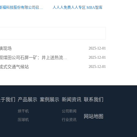
安徽欧斯福科技股份有限公司召回部分滚筒式干衣机
人人人免费人人专区 MBA智库
演现场
2025-12-01
叙煤田公司石屏一矿：井上送热流井下稳人心
2025-12-01
成式交通气候站
2025-12-01
关于我们
产品展示
案例展示
新闻资讯
联系我们
烘干机
公司新闻
网站地图
压球机
行业资讯