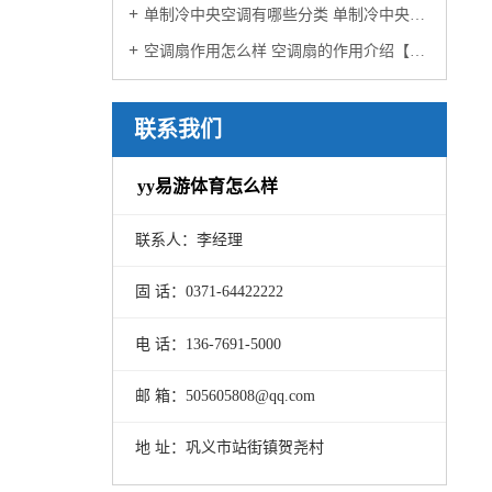
单制冷中央空调有哪些分类 单制冷中央空调分类介绍【详解】
空调扇作用怎么样 空调扇的作用介绍【详解】
联系我们
yy易游体育怎么样
联系人：李经理
固 话：0371-64422222
电 话：136-7691-5000
邮 箱：505605808@qq.com
地 址：巩义市站街镇贺尧村