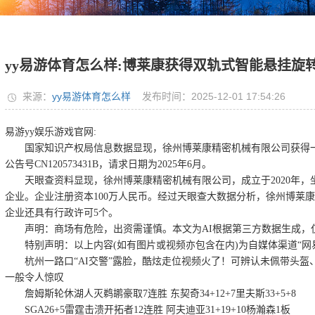
yy易游体育怎么样:博莱康获得双轨式智能悬挂旋
来源：
yy易游体育怎么样
发布时间：2025-12-01 17:54:26
易游yy娱乐游戏官网:
国家知识产权局信息数据显现，徐州博莱康精密机械有限公司获得一项
公告号CN120573431B，请求日期为2025年6月。
天眼查资料显现，徐州博莱康精密机械有限公司，成立于2020年，
企业。企业注册资本100万人民币。经过天眼查大数据分析，徐州博莱
企业还具有行政许可5个。
声明：商场有危险，出资需谨慎。本文为AI根据第三方数据生成，
特别声明：以上内容(如有图片或视频亦包含在内)为自媒体渠道“网
杭州一路口“AI交警”露脸，酷炫走位视频火了！可辨认未佩带头盔
一般令人惊叹
詹姆斯轮休湖人灭鹈鹕豪取7连胜 东契奇34+12+7里夫斯33+5+8
SGA26+5雷霆击溃开拓者12连胜 阿夫迪亚31+19+10杨瀚森1板