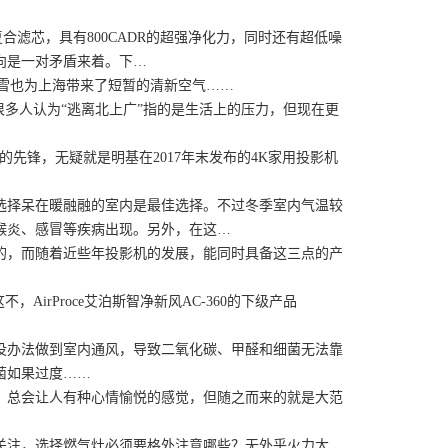
滤芯，具有800CADR的超强净化力，同时还有超低噪
向是一对矛盾来着。下…
雪也为上海带来了短暂的清新空气……
多人认为“逃离北上广”指的是生活上的压力，但现在更
先锋，无疑就是明基在2017年末发布的4K家用投影机
择呆在暖融融的室内是最佳选择。不过冬季室内气温较
喉炎、感冒等疾病出现。另外，在这…
，而随着近些年投影机的发展，能同时具备这三点的产
，AirProce艾泊斯智净新风AC-360的下级产品
办法做到室内通风，导致二氧化碳、甲醛和细菌无法靠
菌如果过度……
，总会让人有种心情愉悦的感觉，但随之而来的就是大范
注，选择燃气灶必须要格外注意哪些？无外乎火力大