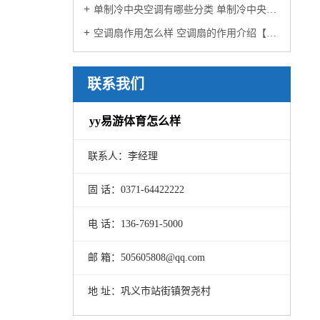
单制冷中央空调有哪些分类 单制冷中央空调分类介绍【详解】
空调扇作用怎么样 空调扇的作用介绍【详解】
联系我们
yy易游体育怎么样
联系人：李经理
固 话：0371-64422222
电 话：136-7691-5000
邮 箱：505605808@qq.com
地 址：巩义市站街镇贺尧村