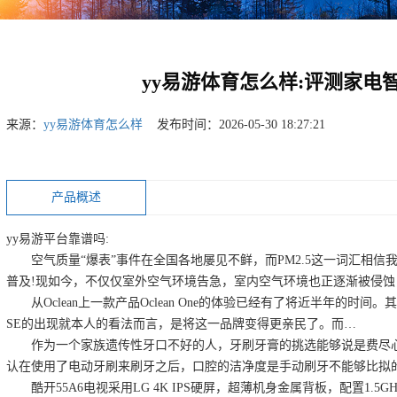
yy易游体育怎么样:评测家电
来源：
yy易游体育怎么样
发布时间：2026-05-30 18:27:21
产品概述
yy易游平台靠谱吗:
空气质量“爆表”事件在全国各地屡见不鲜，而PM2.5这一词汇相信
普及!现如今，不仅仅室外空气环境告急，室内空气环境也正逐渐被侵
从Oclean上一款产品Oclean One的体验已经有了将近半年的时间。其
SE的出现就本人的看法而言，是将这一品牌变得更亲民了。而…
作为一个家族遗传性牙口不好的人，牙刷牙膏的挑选能够说是费尽心
认在使用了电动牙刷来刷牙之后，口腔的洁净度是手动刷牙不能够比拟
酷开55A6电视采用LG 4K IPS硬屏，超薄机身金属背板，配置1.5GH