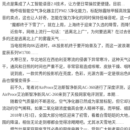
亮点是集成了人工智能语音2.0技术，让方便日常操控更便捷。目前…
畅呼吸智能空气净化器主打PM2.5净化能力，标配除霾除甲醛高效复合
音的卖点，这也让人好奇，怎能在强力净化的同时保持低噪音呢，这一
“魔都终于下雪了!”，就在上周，上海终于迎来了久违的降雪，而降
近些年，网络上流行一句话：“逃离北上广”，为何要逃离？在过去很
多的还是逃离北上广的雾霾天气……
当电视将向8K迈进时，4K投影机终于要开始普及了，而这一波浪潮的
星辰系列W1700……
大寒已至，华北地区在西伯利亚寒流的侵袭下异常寒冷，这种天气选
干，通风和日照的时间也严重不足，非常容易造成咳嗽、皮肤干燥、咽
说到底，一款优秀的投影机在亮度，色彩，光源方面一定是很出色的
品也慢慢变得多……
前不久，笔者对AirProce艾泊斯智净新风AC-360进行了深度评测，这不
AirProce艾泊斯智净新风AC-260来到了天极网家电评测室，本期…
随着空气质量的不断恶化，空气净化器已然成为家居标配，但它却没
流动的空气稀释。如果二氧化碳浓度偏高会使人精神不振，而甲醛、细
2018年1月3日，全国大部分地区迎来了初雪，看着白雪皑皑的大地
围的降温，相信无论走到哪都会觉得凉飕飕吧。尤其冰天雪地天……
燃气灶是家庭厨房烹饪必备的厨房电器之一，受到广大新老用户的关