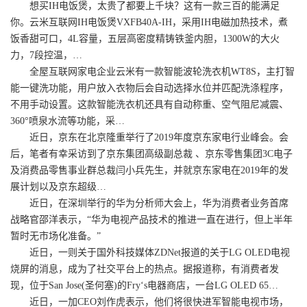
想买IH电饭煲，太贵了都要上千块？这有一款三百的能满足
你。云米互联网IH电饭煲VXFB40A-IH，采用IH电磁加热技术，煮
饭香甜可口，4L容量，五层高密度精铸铁釜内胆，1300W的大火
力，7段控温，…
全屋互联网家电企业云米有一款智能波轮洗衣机WT8S，主打智
能一键洗功能，用户放入衣物后会自动选择水位并匹配洗涤程序，
不用手动设置。这款智能洗衣机还具有自动称重、空气阻尼减震、
360°喷泉水流等功能，采…
近日，京东在北京隆重举行了2019年度京东家电行业峰会。会
后，笔者有幸采访到了京东集团高级副总裁 、京东零售集团3C电子
及消费品零售事业群总裁闫小兵先生，并就京东家电在2019年的发
展计划以及京东超级…
近日，在深圳举行的华为分析师大会上，华为消费者业务首席
战略官邵洋表示，“华为电视产品技术的推进一直在进行，但上半年
暂时无市场化准备。”
近日，一则关于国外科技媒体ZDNet报道的关于LG OLED电视
烧屏的消息，成为了社交平台上的热点。据报道称，有消费者发
现，位于San Jose(圣何塞)的Fry‘s电器商店，一台LG OLED 65…
近日，一加CEO刘作虎表示，他们将很快进军智能电视市场，