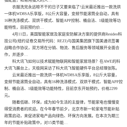
强配置，和易用强大的人…
衣服洗完永远晾不干的日子又要来临了!云米最近推出一款洗烘
一体机WD8SA乐享版，8公斤大容量，变频节能滚筒全自动，具有
16种洗涤模式、双烘干模式、智能APP控制、桶自洁、1级能效等功
能特性，目前预约价…
4月11日，美国智能家居及家庭安防解决方案的提供商Resideo科
技公司(纽约证卷交易所代码：REZI)与国美集团旗下国美通讯签署
战略合作协议，双方将在分销、物流、售后服务等领域展开全面合
作，并逐步…
科大讯飞如何以技术赋能物联网和智能家居场景？在AWE的科
大讯飞展台上，天极网采访了科大讯飞智能硬件平台总经理张陈。
云米最近推出一款洗烘一体机WD8SA乐享版，8公斤大容量，
变频节能滚筒全自动，具有16种洗涤模式、双烘干模式、智能APP控
制、桶自洁、1级能效等功能特性，目前京东开始预约，价格2299
元。
随着低碳、环保，成为如今生活的主旋律，节能家电也慢慢变
得受消费者的欢迎。在今年春节前夕，北京市新一轮家电节能补贴
政策启动，来促进家电产品向绿色、环保方向发展。在本次为期三
年的节能补贴政策中，对15类节能…