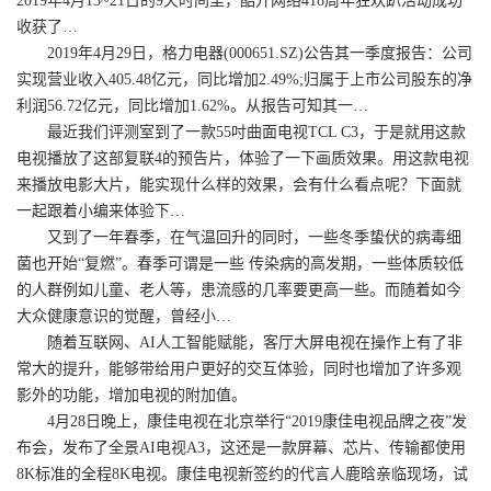
2019年4月13~21日的9天时间里，酷开网络418周年狂欢趴活动成功
收获了…
2019年4月29日，格力电器(000651.SZ)公告其一季度报告：公司
实现营业收入405.48亿元，同比增加2.49%;归属于上市公司股东的净
利润56.72亿元，同比增加1.62%。从报告可知其一…
最近我们评测室到了一款55吋曲面电视TCL C3，于是就用这款
电视播放了这部复联4的预告片，体验了一下画质效果。用这款电视
来播放电影大片，能实现什么样的效果，会有什么看点呢？下面就
一起跟着小编来体验下…
又到了一年春季，在气温回升的同时，一些冬季蛰伏的病毒细
菌也开始“复燃”。春季可谓是一些 传染病的高发期，一些体质较低
的人群例如儿童、老人等，患流感的几率要更高一些。而随着如今
大众健康意识的觉醒，曾经小…
随着互联网、AI人工智能赋能，客厅大屏电视在操作上有了非
常大的提升，能够带给用户更好的交互体验，同时也增加了许多观
影外的功能，增加电视的附加值。
4月28日晚上，康佳电视在北京举行“2019康佳电视品牌之夜”发
布会，发布了全景AI电视A3，这还是一款屏幕、芯片、传输都使用
8K标准的全程8K电视。康佳电视新签约的代言人鹿晗亲临现场，试