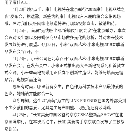
用了康佳A3…
4月28日晚7点半，康佳电视将在北京举行“2019康佳电视品牌之
夜”发布会，据透露，新签约的康佳电视代言人鹿晗将会亲临现场
哦，届时我们天极网家电频道将进行现场视频直击，敬请期待。
4月25日，首届“无线吸尘器/除螨仪年度会议”在北京举办，本次
会议对吸尘器以及除螨仪商品市场做多元化的分析，并对未来技术
发展趋势进行展望。4月23日，小米“双面艺术·小米电视2019春季新
品发布会”召开，不…
4月23日，小米公司在北京召开“双面艺术·小米电视2019春季新
品发布会“。在发布会中，小米正式推出两大全新电视系列和首款立
式空调。小米壁画电视采用正反春平创新性造型，能够与墙面无缝
贴合。电视新品还首…
哪里有时尚，哪里就有女生，白色作为科学技术产品最钟爱的
色彩，她纯洁并能融合一切……
众所周知，这个以“卖萌”为主的LINE FRIENDS在国内外都受到
不少女孩们的喜爱，尤其是主角布朗熊、可妮兔还有莎莉鸡……
4月25日，“长虹美菱中国区签约京东GSKA暨新品SHOW”在北
京圆满举行。在本次活动中，长虹·美菱携手京东联合发布了三款战
略新品。