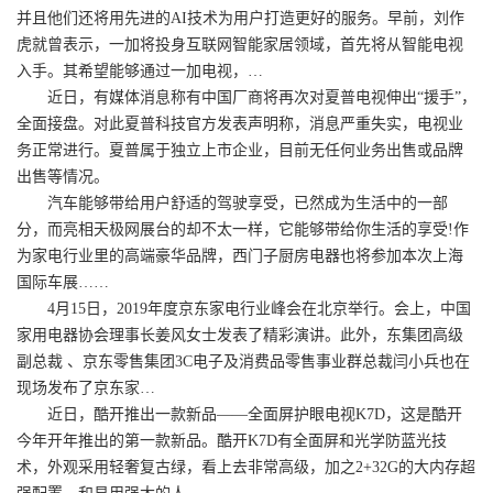
并且他们还将用先进的AI技术为用户打造更好的服务。早前，刘作
虎就曾表示，一加将投身互联网智能家居领域，首先将从智能电视
入手。其希望能够通过一加电视，…
近日，有媒体消息称有中国厂商将再次对夏普电视伸出“援手”，
全面接盘。对此夏普科技官方发表声明称，消息严重失实，电视业
务正常进行。夏普属于独立上市企业，目前无任何业务出售或品牌
出售等情况。
汽车能够带给用户舒适的驾驶享受，已然成为生活中的一部
分，而亮相天极网展台的却不太一样，它能够带给你生活的享受!作
为家电行业里的高端豪华品牌，西门子厨房电器也将参加本次上海
国际车展……
4月15日，2019年度京东家电行业峰会在北京举行。会上，中国
家用电器协会理事长姜风女士发表了精彩演讲。此外，东集团高级
副总裁 、京东零售集团3C电子及消费品零售事业群总裁闫小兵也在
现场发布了京东家…
近日，酷开推出一款新品——全面屏护眼电视K7D，这是酷开
今年开年推出的第一款新品。酷开K7D有全面屏和光学防蓝光技
术，外观采用轻奢复古绿，看上去非常高级，加之2+32G的大内存超