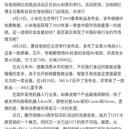
信电视网红店挑战活动正在如火如荼的举行。活动现场，当地网红
博主召集粉丝前往海信网红门店探店，并进行
4月23日，小米在北京举行了2019春季新品发布会，宣布根据中
怡康数据，小米电视获得了2019年第一季度中国市场销量第一的成
绩。这一成绩的含金量如何？是否真实表现了中国彩电行业的市场
情况呢？
4月28日，康佳电视在北京举行发布会，发布了全景AI电视A3，
这是一款屏幕、芯片、传输都使用8K标准的全程8K电视，并具有全
景AI功能，尺寸达75吋，价格29999元。
在近几年中，随着消费水平的提升，不仅我们身边的智能设备
慢慢的变多，孩子也开始佩戴智能设备，智能手表就是这里面最受
关注的一类设备。在4月18日，360 IoT召开了发布会，并带来了一款
新品——360儿童手表…
在国外家用机器人行业里，如果说哪个产品最值得期待，除了
被关停的超萌机器人Kuri外，那绝对是Anki家的Cozmo和Vector。遗
憾的是，等待消费者的将是又一次的失望。
近日，酷开网络418周年狂欢趴活动的完美收官，成为了OTT大
屏营销的一个典范，同时又一次力证OTT的势不可挡。据悉，从