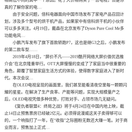
格高低不同的其中一个原因。花了大价格购买了一台电视，但是你
真的了解你家的电…
由于安全问题，倍科电器面向中国市场发布了家电产品召回计
划，涉及多个型号的烘干机产品，如果家中有倍科烘干机的小伙伴
可以多多关注。4月19日，戴森在北京发布了Dyson Pure Cool Me多
功能电风…
小鹏汽车发布了旗下首款轿跑P7，这也是继G3之后，小鹏发布
的第二款车型……
2019年4月18日，“屏价不凡——2019酷开网络大屏价值优选推
介会”在北京隆重举行。OTT大屏慢慢的变成了了家庭当中很重要的
角色，颠覆了智慧家庭生活方式的体验，使得数字家庭进入了新时
代。本次会议…
在OLED电视呈现的画面里，我们甚至能看清夜空里每一颗颗闪
耀的星星。在解决了生产良率、产能等问题，实现大规模量产之
后，OLED电视凭借多种优势，打败对手、占领市场几无疑问。
《复仇者联盟4：终局之战》将于4月24日在中国内地上映，截
止14日止预售票房已经破2亿元。必须得说漫威这关子卖得够可以
的，一个响指打了一年，在“收指”之际圈粉无数还大赚一笔。对于商
业而言，预售加上正式…