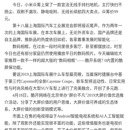
今日，小米众筹上架了一款宜洁无线手持扫地机，主打快扫不
扬尘、双刷不漏灰、静电吸附、无线长续航四大卖点，众筹价99
元。
第十八届上海国际汽车工业展览会即将接近尾声，作为两年一
次的上海国际车展，在本次车展上，无论外资车企、国产品牌还是
自主品牌，推新品的热度依旧如初，各家着重发展的智能化……
数码相框，在过去一段时间里很多客厅、卧室都摆放过，时至
今日也还有部分家庭仍然使用播放平日的数码照片。今天编辑给大
家推荐一款不一样的超大版的“数码相框”——酷开系统7.0内置的酷
屏保功能。
要说2019上海国际车展什么车型最亮眼，当属保时捷展台中基
于第三代Cayenne的全新Cayenne Coupe，新车型将运动性、日常实用
性与时尚风格在大型SUV车型上进行了完美融合，开创了多元跑…
4月18日，酷开网络在北京举办“屏价不凡”2019大屏价值优选推
介活动，分享了大屏价值的用户思维，大屏价值可养成的生态体
系，大屏价值的创新营销模式等。
市面上在售的电视得益于Android智能电视系统和AI人工智能赋
能，除了观影外还能实现很丰富的功能，这些增值服务也是电视价