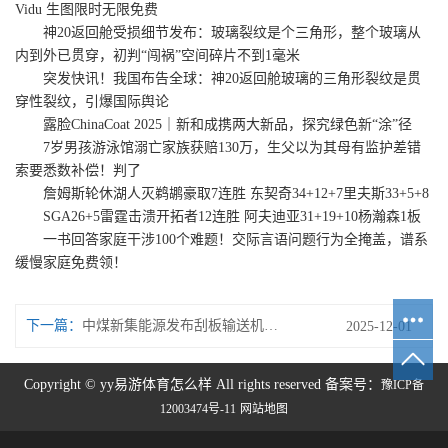
Vidu 生图限时无限免费
神20返回舱受损细节发布：玻璃裂纹是个三角形，整个玻璃从
内到外已贯穿，初判“闯祸”空间碎片不到1毫米
突发快讯！我国布告全球：神20返回舱玻璃的三角形裂纹是贯
穿性裂纹，引爆国际舆论
露脸ChinaCoat 2025｜新和成携两大新品，探究绿色新“涂”径
7岁男孩游泳馆溺亡家族获赔130万，生父以为其母有监护差错
索要悉数补偿！判了
詹姆斯轮休湖人灭鹈鹕豪取7连胜 东契奇34+12+7里夫斯33+5+8
SGA26+5雷霆击溃开拓者12连胜 阿夫迪亚31+19+10杨瀚森1板
一书回答家庭干涉100个难题！交际言语问题行为全掩盖，谱系
缓慢家庭免费领！
下一篇：
中煤新集能源发布刮板输送机招标结果泰山华坤成功中标！
2025-12-01
Copyright © yy易游体育怎么样 All rights reserved 备案号：
豫ICP备
12003474号-11
网站地图