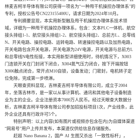
林麦吉柯半导体有限公司获得一项名为“一种甩干机操控办理体系”的
专利，授权公告号CN223155400U，请求日期为2024年10月。
专利摘要显现，本实用新型触及甩干机操控办理体系技术领
域，详细为一种甩干机操控办理体系，包含：文本PLC一体机、航空
接头排组1‑1、航空接头排组1‑2、航空接头排组2、总前方L、总零线
N、开关电路、操控电路、运转电路、转速操控电路以及加热电路，
开关电路包含开关电源，开关电源为24V电源，开关电源与总前方L
和总零线N电性衔接，本实用新型详细使用时，待机情况下，X003
门连锁开关在门封闭下闭合，X004氮气压力闭合，按下开端按钮
X006触点闭合，常开点M10自锁，设备发动；门密封，电机转子定
位免除，完成第一步喷淋。
天眼查资料显现，吉林麦吉柯半导体有限公司，成立于2004
年，坐落吉林市，是一家以从事计算机、通讯和其他电子设备制造
业为主的企业。企业注册资本7000万人民币。经过天眼查大数据分
析，吉林麦吉柯半导体有限公司参加招投标项目1次，产业线条，此
外企业还具有行政许可5个。
特别声明：以上内容(如有图片或视频亦包含在内)为自媒体渠道
“网易号”用户上传并发布，本渠道仅供给信息存储服务。
赶超 Nano Banana 2，国产 AI 生图又杀出「一致性标杆」，