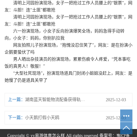
清明上河园扮演现场，女子一把抢过工作人员腰上的“银票”，网
友：斗胆！连“土匪”都敢抢
清明上河园扮演现场，女子一把抢过工作人员腰上的“银票”，网
友：斗胆！连“土匪”都敢抢
六一扮演现场，小女子反向扮演爆笑全场，妈妈急得手动转
向，小女子：妈妈，你别扒拉我
网友拍照儿子扮演现场，“抱愧没忍住笑了”，网友：是在扮演小
企鹅要蛰伏了吗
男人晒出杂技演员的扮演现场，累累伤痕令人疼爱，“凭本事吃
饭的真男人！敬服！”
“大型社死现场”，扮演现场道具门封闭小姐姐没赶上，网友：是
她慢了仍是道具关早了
上一篇：
湖南蓝天智能物流配备获得轨迹对接设备、对接办法及提升机体系专利
2025-12-03
下一篇：
小天鹅打假小天鸥
2025-12-03
Copyright © yy易游体育怎么样 All rights reserved 备案号：
豫ICP备