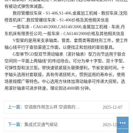
有被动式弹性体减震。
数控管螺纹车床 - S1-406,S1-406,金属加工机械 - 数控车床,沈阳
榜首机床厂,数控管螺纹车床 - S1-406价格及其他相关信息
一般车床 - CA6140/2000,CA6140/2000,金属加工机械 - 车床,丹
东机床有限责任公司,一般车床 - CA6140/2000价格及其他相关信息
V型架的是用来支承轴类、管类、套筒类等圆柱形工件，使工件
轴心线平行于查验渠道工作面，以便找正和划线的查验量具。
G型单节GD型双节滑动轴承（滚针轴承）型万向节运用于联合
空间同一平面上两轴线°的传动场合。可分为单十字型、双十字型、
可弹性型和法兰型。带快速锁紧接头替换便利，节省安装时间。十
字轴头选用衬套联接，具有传递扭矩大，惯例运用的寿命长，使用
场景规模广等特色。中心选用方块体加滑动轴承可传递大扭矩，选
用滚针轴承可进步转速，理论到达4000转/分钟。
上一篇：
空调扇作用怎么样 空调扇的作用介绍【详解】
2025-12-07
下一篇：
集成式交通气候站
2025-12-07