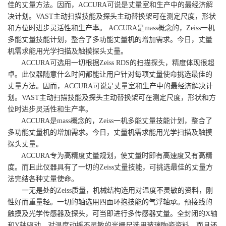
佳的丈量方法。因而，ACCURA可说是丈量室和生产中的最经济解
决计划。VAST主动扫描技能及探头主动替换架可在测定尺度，形状
和方位时进步灵活性和生产率。 ACCURA是mass概念的，Zeiss一机
多能丈量技能计划，整合了多功能丈量机的增加需求。今日，丈量
机需求能用光学扫描及触摸探头丈量。
ACCURA可选用一切根据Zeiss RDS的扫描探头，精度体现很超
卓。此仪器随意什么时间都能让用户针对每项丈量使命挑选最佳的
丈量方法。因而，ACCURA可说是丈量室和生产中的最经济解决计
划。VAST主动扫描技能及探头主动替换架可在测定尺度，形状和方
位时进步灵活性和生产率。
ACCURA是mass概念的，Zeiss一机多能丈量技能计划，整合了
多功能丈量机的增加需求。今日，丈量机需求能用光学扫描及触摸
探头丈量。
ACCURA专为高精度丈量规划，使丈量时即有高速度又有高精
度。而且此仪器具有了一切的Zeiss丈量技能，可挑选最佳的丈量方
法完结各种丈量使命。
一无是处的Zeiss质量，机械结构选用对温度不灵敏的资料，刚
性好而重量轻。一切的轴选用四面环抱技能的气浮轴承。预接线的
触摸及光学传感器及探头，可当即进行多传感器丈量。全封闭的X轴
和Y轴驱动，对温度动摇不灵敏的光栅尺选用玻璃陶瓷资料，而且还