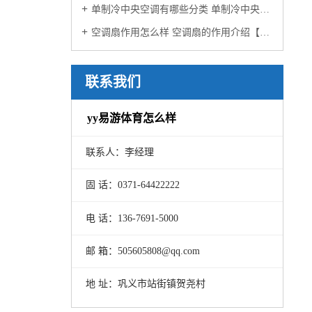
单制冷中央空调有哪些分类 单制冷中央空调分类介绍【详解】
空调扇作用怎么样 空调扇的作用介绍【详解】
联系我们
yy易游体育怎么样
联系人：李经理
固 话：0371-64422222
电 话：136-7691-5000
高青县农机宗族再添“新丁”
邮 箱：505605808@qq.com
地 址：巩义市站街镇贺尧村