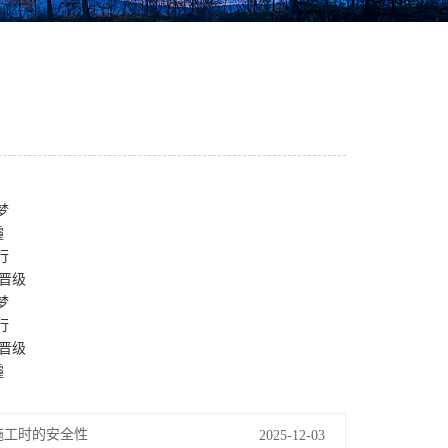
梦
霾
行
晋级
梦
行
晋级
霾
施工时的安全性
2025-12-03